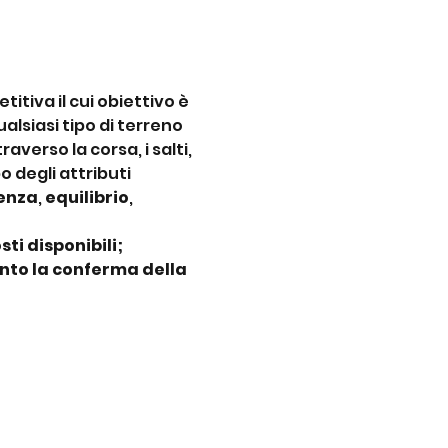
itiva il cui obiettivo è 
lsiasi tipo di terreno 
verso la corsa, i salti, 
 degli attributi 
tenza
, 
equilibrio
, 
ti disponibili;
nto la conferma della 