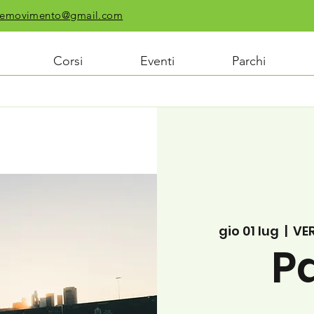
chiemovimento@gmail.com
Corsi
Eventi
Parchi
gio 01 lug
  |  
VE
P