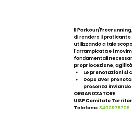
Il 
Parkour/Freerunning
di rendere il praticante
utilizzando a tale scopo
l’arrampicata e i movime
fondamentali necessari 
propriocezione
, 
agilit
Le prenotazioni si 
Dopo aver prenotato
presenza inviando
ORGANIZZATORE
UISP Comitato Territo
Telefono:
3400978705