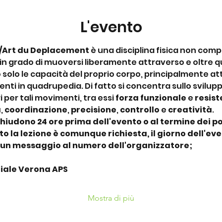
L'evento
/Art du Deplacement
 è una disciplina fisica non compet
 in grado di muoversi liberamente attraverso e oltre qua
 solo le capacità del proprio corpo, principalmente attra
nti in quadrupedia. Di fatto si concentra sullo sviluppo
per tali movimenti, tra essi 
forza funzionale
 e 
resis
à
,
 coordinazione
, 
precisione
, 
controllo
 e 
creatività
.
chiudono 24 ore prima dell'evento o al termine dei pos
 la lezione è comunque richiesta, il giorno dell'eve
 un messaggio al numero dell'organizzatore;
riale Verona APS
Mostra di più