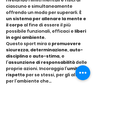
rivelando i limiti mentali e fisici di 
ciascuno e simultaneamente 
offrendo un modo per superarli. È 
un sistema per allenare la mente e 
il corpo
 al fine di essere il più 
possibile funzionali, efficaci e 
liberi 
in ogni ambiente
.
Questo sport mira a 
promuovere 
sicurezza
, 
determinazione
, 
auto-
disciplina
 e 
auto-stima
, e 
l’
assunzione di responsabilità
 delle 
proprie azioni. Incoraggia l’
umiltà
, il 
rispetto
 per se stessi, per gli altri e 
per l’ambiente che…
Mostra di più
Condividi questo