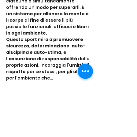
ciascuno e simultaneamente 
offrendo un modo per superarli. È 
un sistema per allenare la mente e 
il corpo
 al fine di essere il più 
possibile funzionali, efficaci e 
liberi 
in ogni ambiente
.
Questo sport mira a 
promuovere 
sicurezza
, 
determinazione
, 
auto-
disciplina
 e 
auto-stima
, e 
l’
assunzione di responsabilità
 delle 
proprie azioni. Incoraggia l’
umiltà
, il 
rispetto
 per se stessi, per gli altri e 
per l’ambiente che…
Mostra di più
Condividi questo