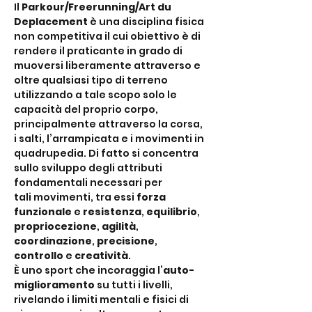
Il 
Parkour/Freerunning/Art du 
Deplacement
 è una disciplina fisica 
non competitiva il cui obiettivo è di 
rendere il praticante in grado di 
muoversi liberamente attraverso e 
oltre qualsiasi tipo di terreno 
utilizzando a tale scopo solo le 
capacità del proprio corpo, 
principalmente attraverso la corsa, 
i salti, l’arrampicata e i movimenti in 
quadrupedia. Di fatto si concentra 
sullo sviluppo degli attributi 
fondamentali necessari per 
tali movimenti, tra essi 
forza 
funzionale
 e 
resistenza
, 
equilibrio
, 
propriocezione
, 
agilità
,
coordinazione
, 
precisione
, 
controllo
 e 
creatività
.
È uno sport che incoraggia l’
auto-
miglioramento
 su tutti i livelli, 
rivelando i limiti mentali e fisici di 